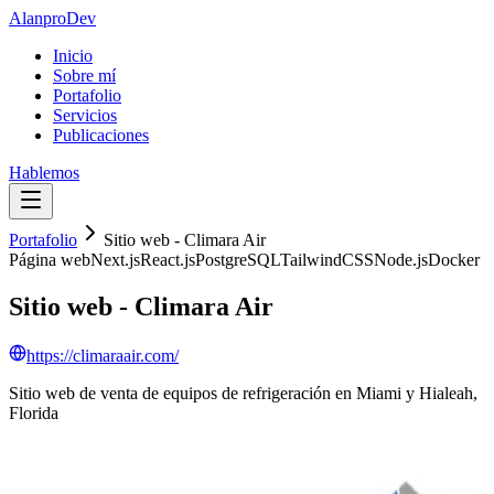
Alanpro
Dev
Inicio
Sobre mí
Portafolio
Servicios
Publicaciones
Hablemos
Portafolio
Sitio web - Climara Air
Página web
Next.js
React.js
PostgreSQL
TailwindCSS
Node.js
Docker
Sitio web - Climara Air
https://climaraair.com/
Sitio web de venta de equipos de refrigeración en Miami y Hialeah,
Florida